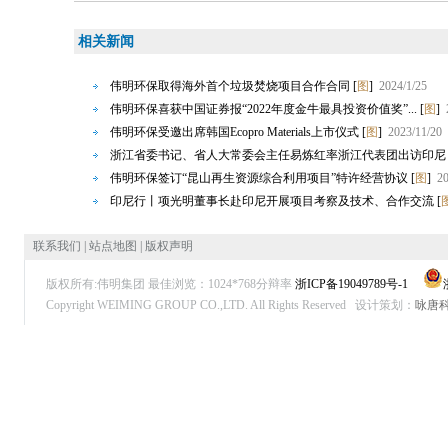
相关新闻
伟明环保取得海外首个垃圾焚烧项目合作合同
[
图
]
2024/1/25
伟明环保喜获中国证券报“2022年度金牛最具投资价值奖”...
[
图
]
伟明环保受邀出席韩国Ecopro Materials上市仪式
[
图
]
2023/11/20
浙江省委书记、省人大常委会主任易炼红率浙江代表团出访印尼
伟明环保签订“昆山再生资源综合利用项目”特许经营协议
[
图
]
20
印尼行丨项光明董事长赴印尼开展项目考察及技术、合作交流
[
联系我们
|
站点地图
|
版权声明
版权所有:伟明集团 最佳浏览：1024*768分辩率
浙ICP备19049789号-1
Copyright WEIMING GROUP CO.,LTD. All Rights Reserved
设计策划：
咏唐