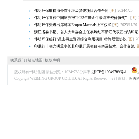
伟明环保取得海外首个垃圾焚烧项目合作合同
[
图
]
2024/1/25
伟明环保喜获中国证券报“2022年度金牛最具投资价值奖”...
[
图
]
伟明环保受邀出席韩国Ecopro Materials上市仪式
[
图
]
2023/11/20
浙江省委书记、省人大常委会主任易炼红率浙江代表团出访印尼
伟明环保签订“昆山再生资源综合利用项目”特许经营协议
[
图
]
20
印尼行丨项光明董事长赴印尼开展项目考察及技术、合作交流
[
联系我们
|
站点地图
|
版权声明
版权所有:伟明集团 最佳浏览：1024*768分辩率
浙ICP备19049789号-1
Copyright WEIMING GROUP CO.,LTD. All Rights Reserved
设计策划：
咏唐