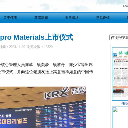
关于伟明
新闻动态
业务板块
意见反馈
 Materials上市仪式
：2023-11-20 浏览次数：18320
司部分核心管理人员陈革、项奕豪、项淑丹、陈少宝等出席
RX）的上市仪式，并向这位老朋友送上寓意吉祥如意的中国传
伟明