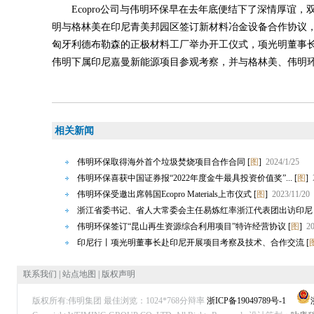
Ecopro公司与伟明环保早在去年底便结下了深情厚谊，双
明与格林美在印尼青美邦园区签订新材料冶金设备合作协议，李东彩
匈牙利德布勒森的正极材料工厂举办开工仪式，项光明董事长专
伟明下属印尼嘉曼新能源项目参观考察，并与格林美、伟明
相关新闻
伟明环保取得海外首个垃圾焚烧项目合作合同
[
图
]
2024/1/25
伟明环保喜获中国证券报“2022年度金牛最具投资价值奖”...
[
图
]
伟明环保受邀出席韩国Ecopro Materials上市仪式
[
图
]
2023/11/20
浙江省委书记、省人大常委会主任易炼红率浙江代表团出访印尼
伟明环保签订“昆山再生资源综合利用项目”特许经营协议
[
图
]
20
印尼行丨项光明董事长赴印尼开展项目考察及技术、合作交流
[
联系我们
|
站点地图
|
版权声明
版权所有:伟明集团 最佳浏览：1024*768分辩率
浙ICP备19049789号-1