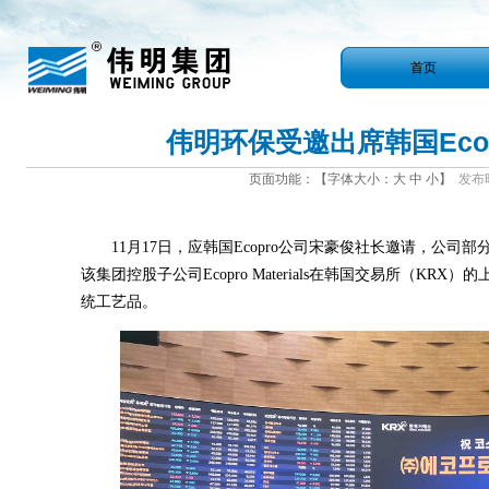
首页
伟明环保受邀出席韩国Ecopro
页面功能：【字体大小：
大
中
小
】
发布时间
11月17日，应韩国Ecopro公司宋豪俊社长邀请，公
该集团控股子公司Ecopro Materials在韩国交易所（K
统工艺品。